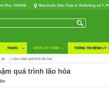
ình Phú, TP.HCM
Nhà thuốc Diệu Thảo 2: 04 Đường số 7, P
THUỐC
DƯỢC MỸ PHẨM
THÔNG TIN BỆNH LÝ
 da
làm chậm quá trình lão hóa
ậm quá trình lão hóa
hẩm