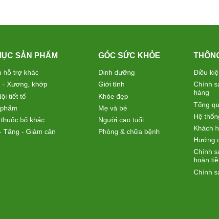
MỤC SẢN PHẨM
GÓC SỨC KHỎE
THÔNG
 hỗ trợ khác
Dinh dưỡng
Điều ki
 - Xương, khớp
Giới tính
Chính s
hàng
ội tiết tố
Khỏe đẹp
Tổng qu
 phẩm
Mẹ và bé
Hệ thốn
 thuốc bổ khác
Người cao tuổi
Khách h
- Tăng - Giảm cân
Phòng & chữa bệnh
Hướng 
Chính sá
hoàn ti
Chính s