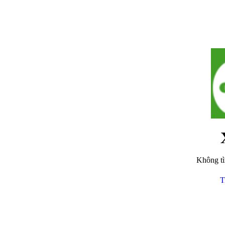
Không tì
T