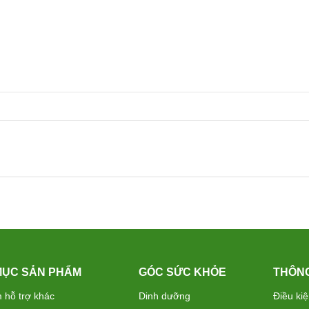
MỤC SẢN PHẨM
GÓC SỨC KHỎE
THÔNG
 hỗ trợ khác
Dinh dưỡng
Điều ki