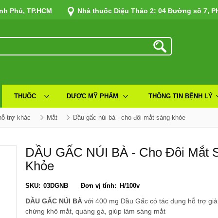
ình Phú, TP.HCM
Nhà thuốc Diệu Thảo 2: 04 Đường số 7, P
THUỐC
DƯỢC MỸ PHẨM
THÔNG TIN BỆNH LÝ
ỗ trợ khác
Mắt
dầu gấc núi bà - cho đôi mắt sáng khỏe
DẦU GẤC NÚI BÀ - Cho Đôi Mắt 
Khỏe
SKU:
03DGNB
Đơn vị tính:
H/100v
DẦU GẤC NÚI BÀ
với 400 mg Dầu Gấc có tác dụng hỗ trợ giả
chứng khô mắt, quáng gà, giúp làm sáng mắt