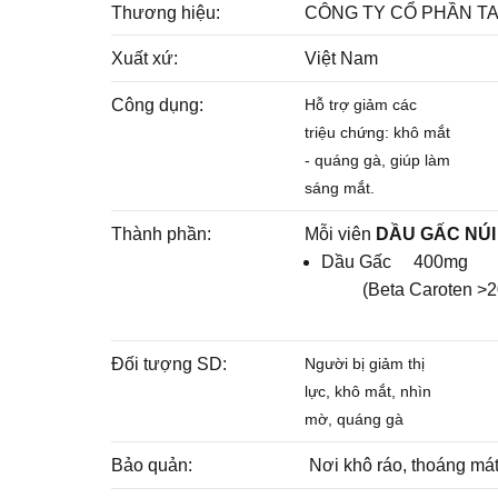
Thương hiệu:
CÔNG TY CỔ PHẦN T
Xuất xứ:
Việt Nam
Công dụng:
Hỗ trợ giảm các
triệu chứng: khô mắt
- quáng gà, giúp làm
sáng mắt.
Thành phần:
Mỗi viên
DẦU GẤC NÚI
Dầu Gấc 400mg
(Beta Caroten >2
Đối tượng SD:
Người bị giảm thị
lực, khô mắt, nhìn
mờ, quáng gà
Bảo quản:
Nơi khô ráo, thoáng mát,