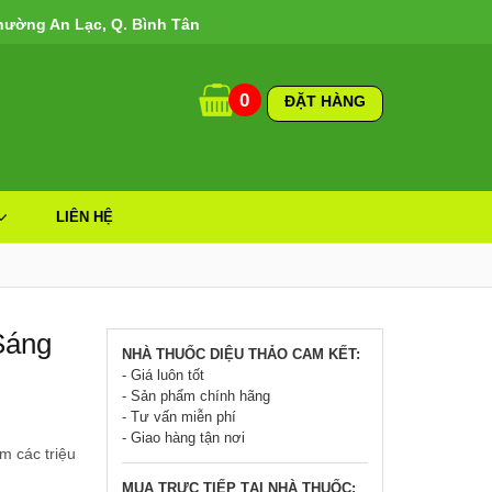
hường An Lạc, Q. Bình Tân
0
ĐẶT HÀNG
LIÊN HỆ
Sáng
NHÀ THUỐC DIỆU THẢO CAM KẾT:
- Giá luôn tốt
- Sản phẩm chính hãng
- Tư vấn miễn phí
- Giao hàng tận nơi
m các triệu
MUA TRỰC TIẾP TẠI NHÀ THUỐC: